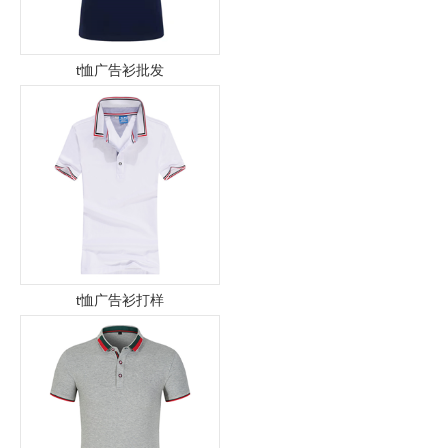
t恤广告衫批发
t恤广告衫打样