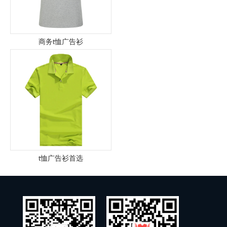
商务t恤广告衫
t恤广告衫首选