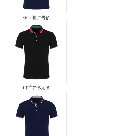
企业t恤广告衫
t恤广告衫定做