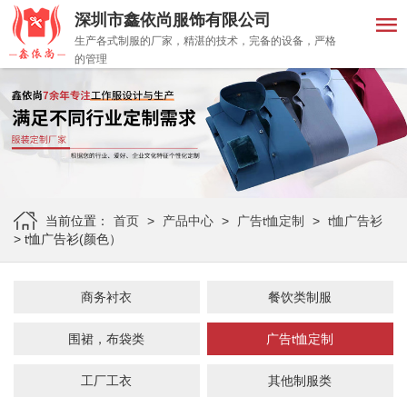
深圳市鑫依尚服饰有限公司
MENU
生产各式制服的厂家，精湛的技术，完备的设备，严格
的管理
首页
商务衬衣
餐饮类制服
围裙，布袋类
当前位置：
首页
>
产品中心
>
广告t恤定制
>
t恤广告衫
>
t恤广告衫(颜色）
广告t恤定制
商务衬衣
餐饮类制服
工厂工衣
围裙，布袋类
广告t恤定制
其他制服类
工厂工衣
其他制服类
定做知识